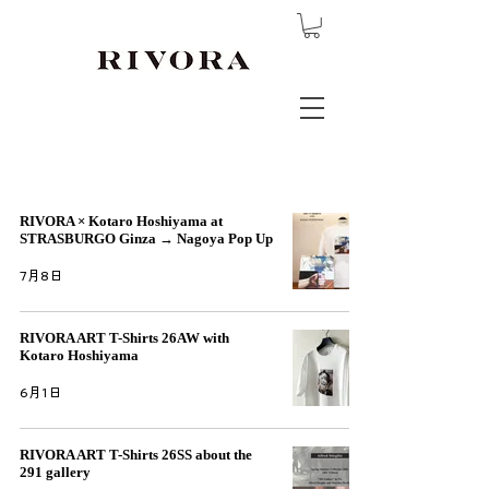
BLOG
RIVORA × Kotaro Hoshiyama at
STRASBURGO Ginza → Nagoya Pop Up
7月8日
RIVORA ART T-Shirts 26AW with
Kotaro Hoshiyama
6月1日
RIVORA ART T-Shirts 26SS about the
291 gallery