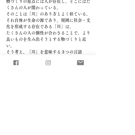
物づくりの原点には人が存在し、そこにはた
くさんの人が関わっている。
そのことは「川」のあり方とよく似ている。
それ自体が生命の源であり、
周囲に社会・文
化を形成する存在である「川」は、
たくさんの人の個性が
合わさることで、
より
良いものを生み出そうとする物づくりと近
い。
そう考え、「川」を意味する３つの言語
（river, rio, kawa）の組み合わせから、
RIVORAと命名した。
プライバシーポリシー
利用規約
特定商取引法に基づく表記
© 2026 by RIVORA Inc.